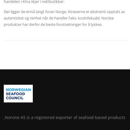
handelen i Kina skjer i nettbutikker.
Der ligger de ennå langt foran Norge. Kineserne er ekstremt opptatt av
autentisitet og renhet når de handler f.eks. kosttilskudd. Norske
produkter har derfor de beste forutsetninger for å lykkes.
.
Norone AS is a registered exporter of seafood based products