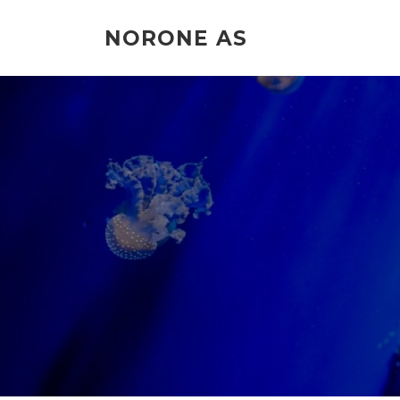
Hopp
til
NORONE AS
innholdet